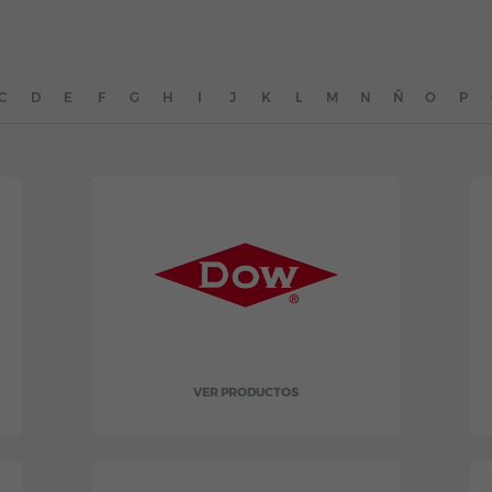
C
D
E
F
G
H
I
J
K
L
M
N
Ñ
O
P
VER PRODUCTOS