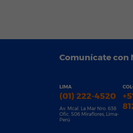
Comunícate con 
LIMA
COL
(01) 222-4520
+5
81
Av. Mcal. La Mar Nro. 638
Ofic. 506 Miraflores, Lima-
Perú