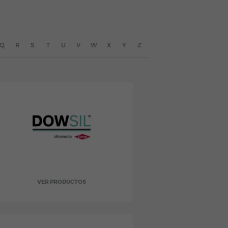
Q
R
S
T
U
V
W
X
Y
Z
VER PRODUCTOS