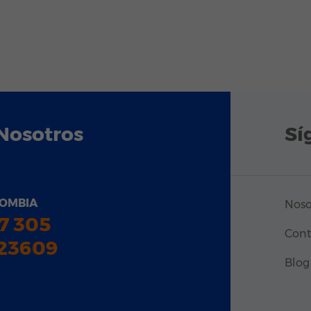
Nosotros
Sí
OMBIA
Noso
7 305
Cont
23609
Blog