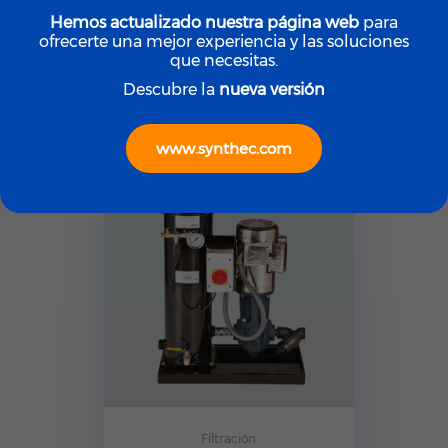
Hemos actualizado nuestra página web
para
Filtración
ofrecerte una mejor experiencia y las soluciones
DES-CASE Respiradores
que necesitas.
ISOLOGIC
Descubre la
nueva versión
www.synthec.com
Filtración