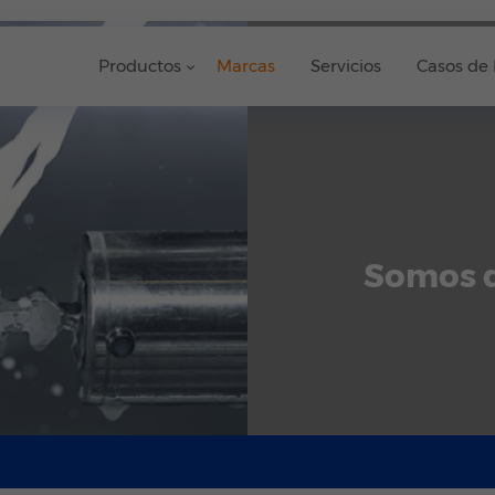
Productos
Marcas
Servicios
Casos de 
Somos d