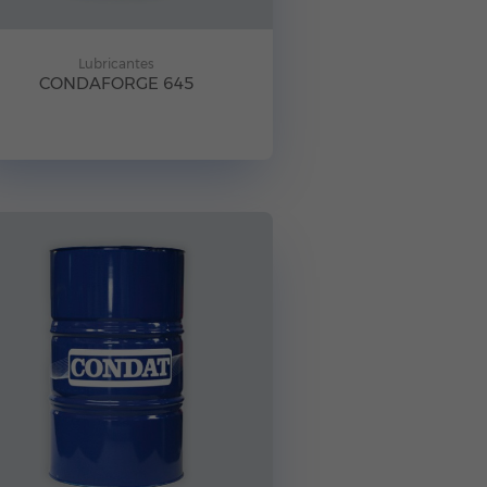
Lubricantes
CONDAFORGE 645