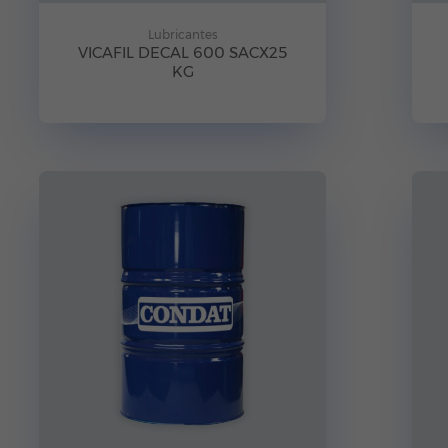
Lubricantes
VICAFIL DECAL 600 SACX25
KG