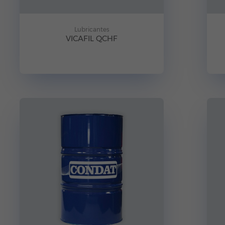
Lubricantes
VICAFIL QCHF