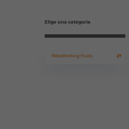
Elige una categoría
MetalWorking Fluids
27