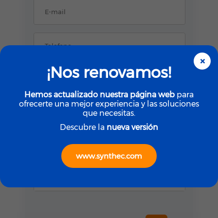
E-mail
Telefono
×
¡Nos renovamos!
Lugar de Residencia
Hemos actualizado nuestra página web
para
ofrecerte una mejor experiencia y las soluciones
que necesitas.
Nombre de la empresa
Descubre la
nueva versión
Mensaje
www.synthec.com