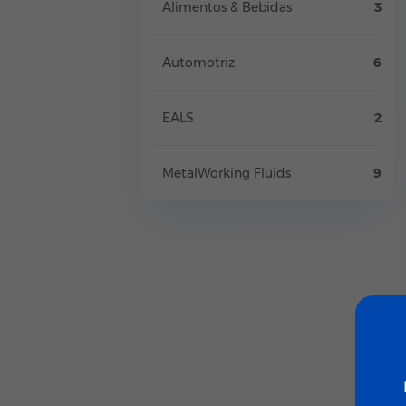
Alimentos & Bebidas
3
Automotriz
6
EAL´S
2
MetalWorking Fluids
9