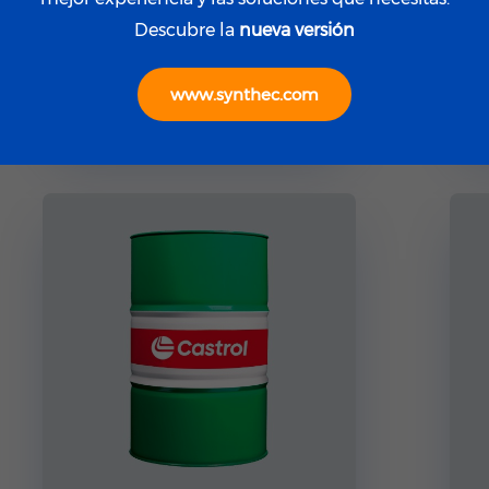
Descubre la
nueva versión
Lubricantes
CASTROL TLX XTRA 404
www.synthec.com