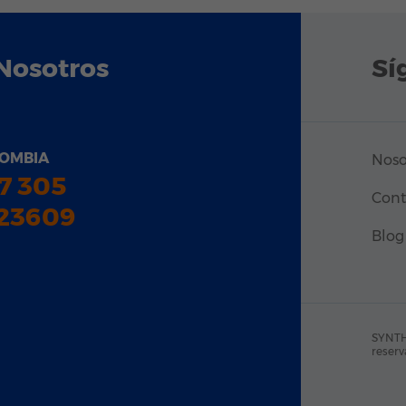
Nosotros
Sí
OMBIA
Noso
7 305
Cont
23609
Blog
SYNTH
reserv