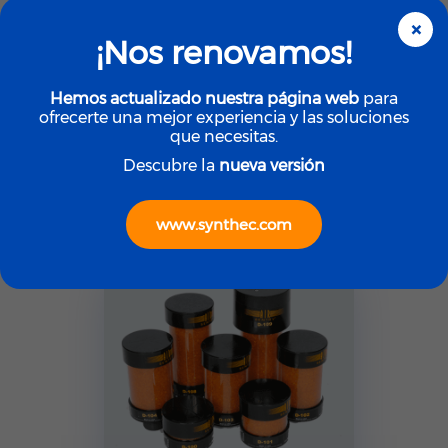
×
¡Nos renovamos!
Hemos actualizado nuestra página web
para
Filtración
ofrecerte una mejor experiencia y las soluciones
AIR SENTRY
que necesitas.
Respiradores Desecantes
X series
Descubre la
nueva versión
www.synthec.com