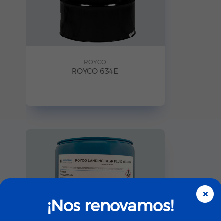
ROYCO
ROYCO 634E
×
¡Nos renovamos!