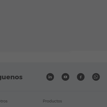
guenos
tros
Productos