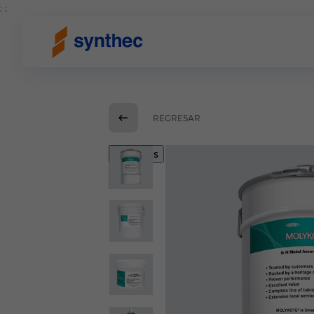
; ;
REGRESAR
Previous