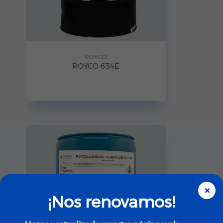
ROYCO
ROYCO 634E
×
¡Nos renovamos!