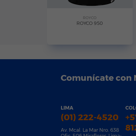
ROYCO
ROYCO 950
Comunícate con 
LIMA
COL
(01) 222-4520
+5
81
Av. Mcal. La Mar Nro. 638
Ofic. 506 Miraflores, Lima-