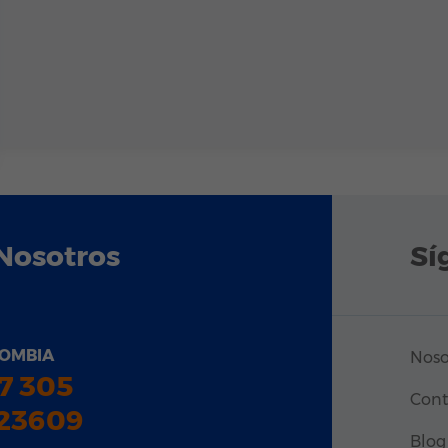
Nosotros
Sí
OMBIA
Noso
7 305
Cont
23609
Blog