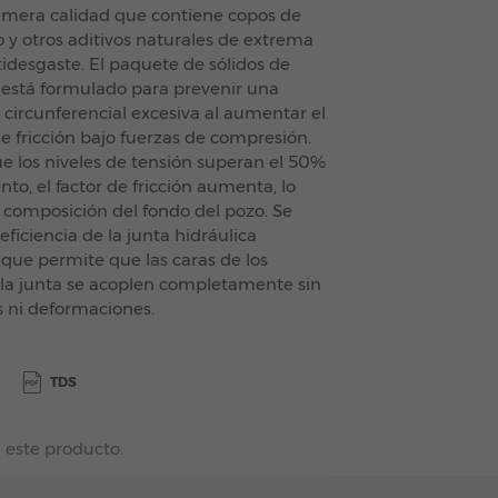
imera calidad que contiene copos de
o y otros aditivos naturales de extrema
tidesgaste. El paquete de sólidos de
stá formulado para prevenir una
circunferencial excesiva al aumentar el
de fricción bajo fuerzas de compresión.
 los niveles de tensión superan el 50%
to, el factor de fricción aumenta, lo
a composición del fondo del pozo. Se
ficiencia de la junta hidráulica
 que permite que las caras de los
la junta se acoplen completamente sin
 ni deformaciones.
TDS
 este producto.