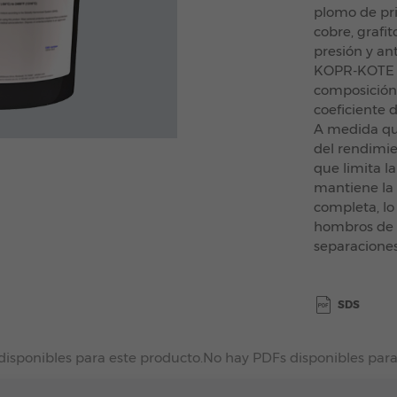
plomo de pr
cobre, grafit
presión y an
KOPR-KOTE e
composición 
coeficiente 
A medida que
del rendimien
que limita l
mantiene la e
completa, lo
hombros de 
separaciones
SDS
disponibles para este producto.
No hay PDFs disponibles para