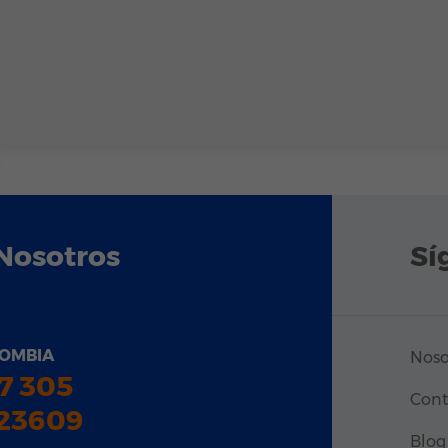
Nosotros
Sí
OMBIA
Noso
7 305
Cont
23609
Blog