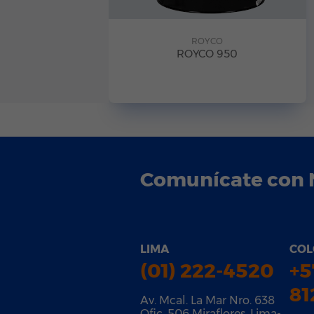
ROYCO
ROYCO 950
Comunícate con 
LIMA
COL
(01) 222-4520
+5
81
Av. Mcal. La Mar Nro. 638
Ofic. 506 Miraflores, Lima-