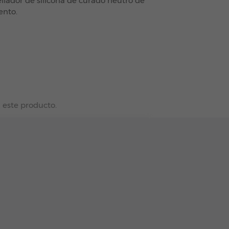
ellador de silicona de curado neutro de
ento.
 este producto.