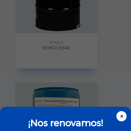
ROYCO
ROYCO 634E
×
¡Nos renovamos!