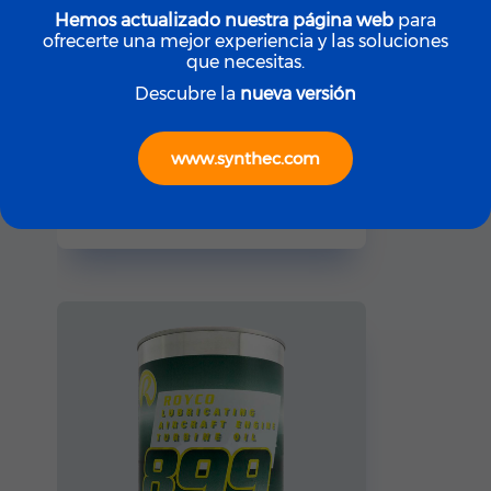
Hemos actualizado nuestra página web
para
ofrecerte una mejor experiencia y las soluciones
que necesitas.
Descubre la
nueva versión
ROYCO
www.synthec.com
ROYCO LGF (Yellow)