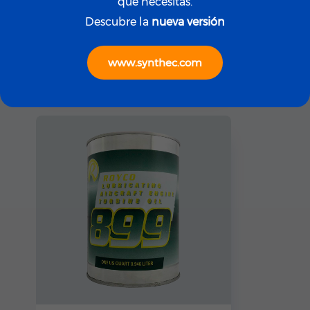
que necesitas.
Descubre la
nueva versión
ROYCO
ROYCO LGF (Yellow)
www.synthec.com