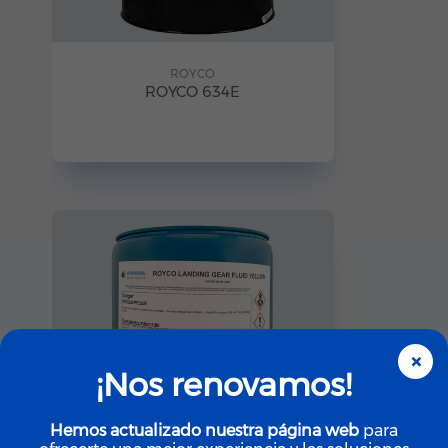
ROYCO
ROYCO 634E
×
¡Nos renovamos!
Hemos actualizado nuestra página web
para