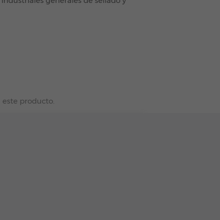
 industriales generales de sellado y
 este producto.