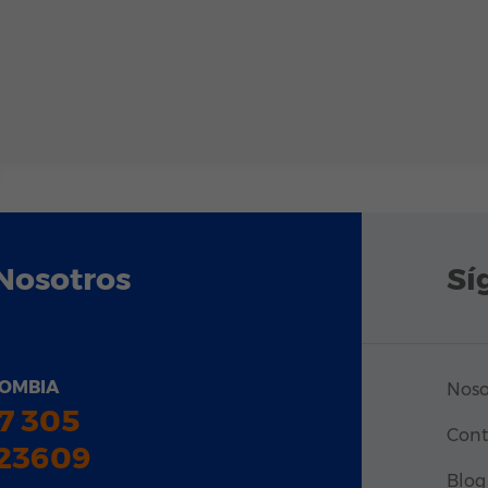
Nosotros
Sí
OMBIA
Noso
7 305
Cont
23609
Blog