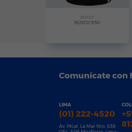
ROYCO
ROYCO 950
Comunícate con 
LIMA
COL
(01) 222-4520
+5
81
Av. Mcal. La Mar Nro. 638
Ofic. 506 Miraflores, Lima-